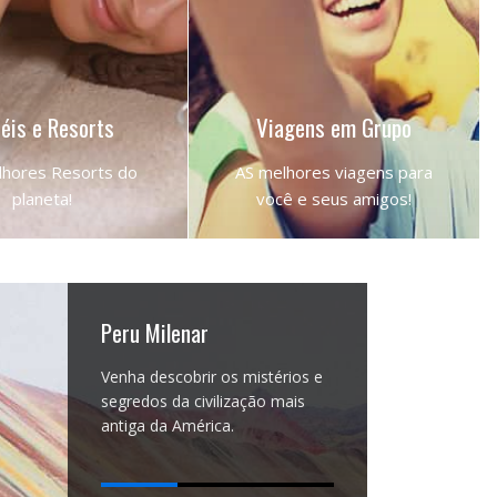
éis e Resorts
Viagens em Grupo
hores Resorts do
AS melhores viagens para
planeta!
você e seus amigos!
STA DE HOTÉIS
NOSSOS DESTINOS
Peru Milenar
Venha descobrir os mistérios e
segredos da civilização mais
antiga da América.