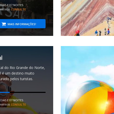
 DIAS E 07 NOITES
CONSULTE
PARTIR DE:
MAIS INFORMAÇÕES!
al
tal do Rio Grande do Norte,
l é um destino muito
urado pelos turistas.
 DIAS E 07 NOITES
CONSULTE
PARTIR DE: