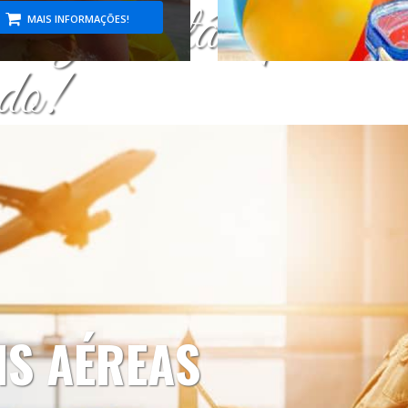
iagem está aqui.
MAIS INFORMAÇÕES!
do!