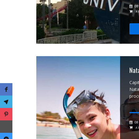
08
A 
Nat
Capi
Nata
proc
08
A 