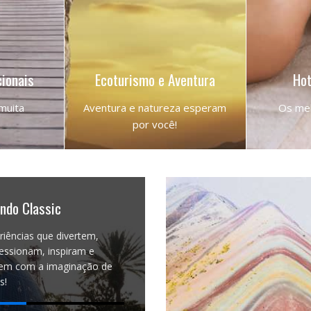
cionais
Ecoturismo e Aventura
Hot
 muita
Aventura e natureza esperam
Os mel
por você!
MUNDO
NOSSOS DESTINOS
LI
ando Classic
riências que divertem,
essionam, inspiram e
m com a imaginação de
s!