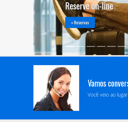
Vamos conver
Você veio ao luga