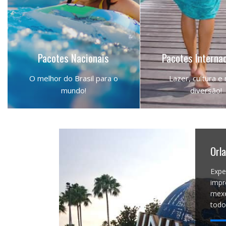
Pacotes Nacionais
Pacotes Interna
O melhor do Brasil para o
Lazer, cultura e
mundo!
diversão!
NOSSOS DESTINOS
DESTINOS PELO 
Orl
Expe
impr
mexe
todo