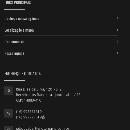
LINKS PRINCIPAIS
Conheça nossa agência
Localização e mapa
Depoimentos
Nossa equipe
ENDEREÇO E CONTATOS
Rua Dias da Silva, 120 - Sl 2
Recreio dos Bandeira - Jaboticabal / SP
CEP: 14883-410
(16) 992225619
(16) 992225619
jaboticabal@arqturismo.com.br