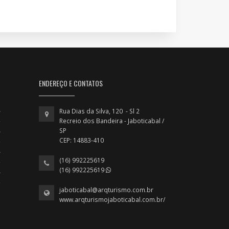
ENDEREÇO E CONTATOS
Rua Dias da Silva, 120 - Sl 2
Recreio dos Bandeira - Jaboticabal /
SP
CEP: 14883-410
(16) 992225619
(16) 992225619
jaboticabal@arqturismo.com.br
www.arqturismojaboticabal.com.br/