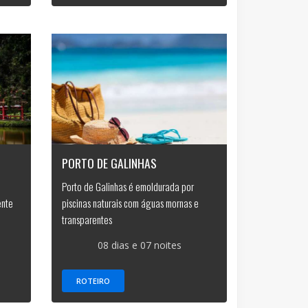
PORTO DE GALINHAS
Porto de Galinhas é emoldurada por
ente
piscinas naturais com águas mornas e
transparentes
08 dias e 07 noites
ROTEIRO