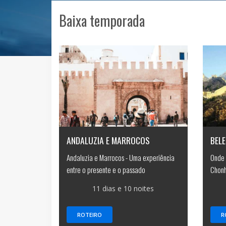
Baixa temporada
ANDALUZIA E MARROCOS
BELE
Andaluzia e Marrocos - Uma experiência
Onde 
entre o presente e o passado
Chonh
11 dias e 10 noites
ROTEIRO
R