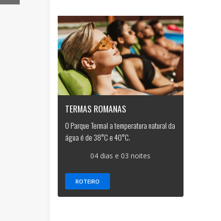
TERMAS ROMANAS
O Parque Termal a temperatura natural da
água é de 38°C e 40°C.
04 dias e 03 noites
ROTEIRO