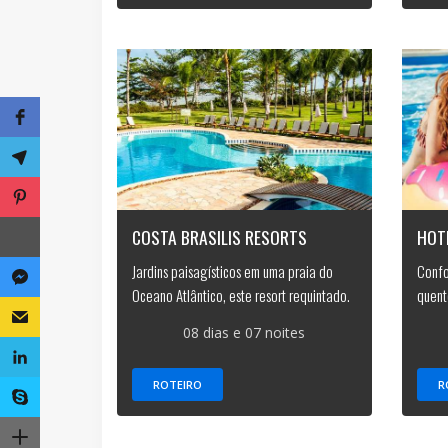
COSTA BRASILIS RESORTS
HOT
Jardins paisagísticos em uma praia do
Confo
Oceano Atlântico, este resort requintado.
quent
08 dias e 07 noites
ROTEIRO
R