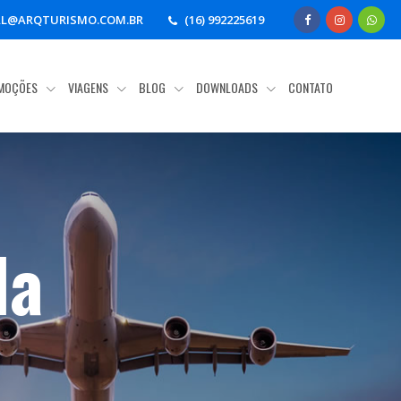
AL@ARQTURISMO.COM.BR
(16) 992225619
MOÇÕES
VIAGENS
BLOG
DOWNLOADS
CONTATO
da