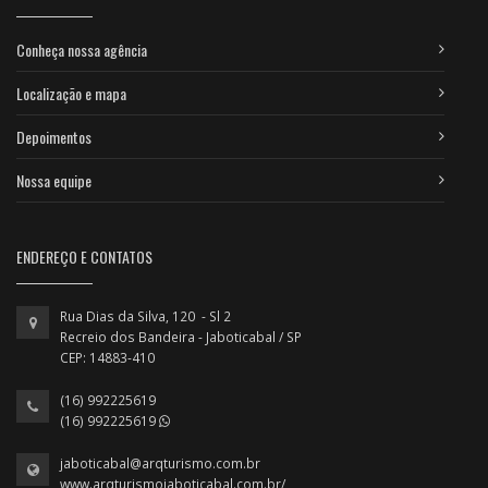
Conheça nossa agência
Localização e mapa
Depoimentos
Nossa equipe
ENDEREÇO E CONTATOS
Rua Dias da Silva, 120 - Sl 2
Recreio dos Bandeira - Jaboticabal / SP
CEP: 14883-410
(16) 992225619
(16) 992225619
jaboticabal@arqturismo.com.br
www.arqturismojaboticabal.com.br/