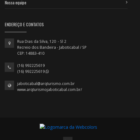
Nossa equipe
ENDEREÇO E CONTATOS
Rua Dias da Silva, 120 - Sl 2
Recreio dos Bandeira - Jaboticabal / SP
CEP: 14883-410
(16) 992225619
(16) 992225619
jaboticabal@arqturismo.com.br
www.arqturismojaboticabal.com.br/