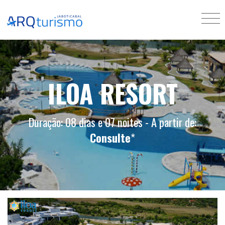
ILOA RESORT
Duração: 08 dias e 07 noites - A partir de:
Consulte
*