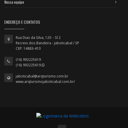
Nossa equipe
ENDEREÇO E CONTATOS
Rua Dias da Silva, 120 - Sl 2
Recreio dos Bandeira - Jaboticabal / SP
CEP: 14883-410
(16) 992225619
(16) 992225619
jaboticabal@arqturismo.com.br
www.arqturismojaboticabal.com.br/