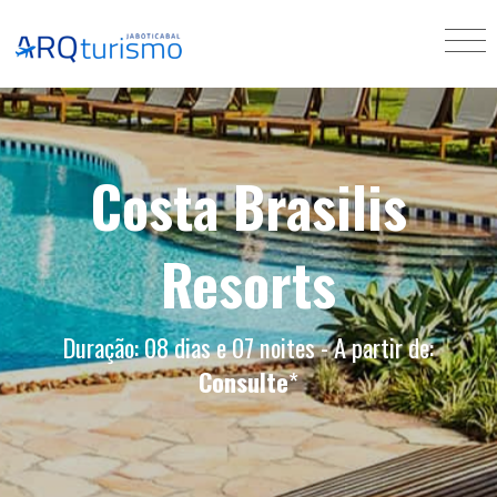
Costa Brasilis
Resorts
Duração: 08 dias e 07 noites - A partir de:
Consulte
*