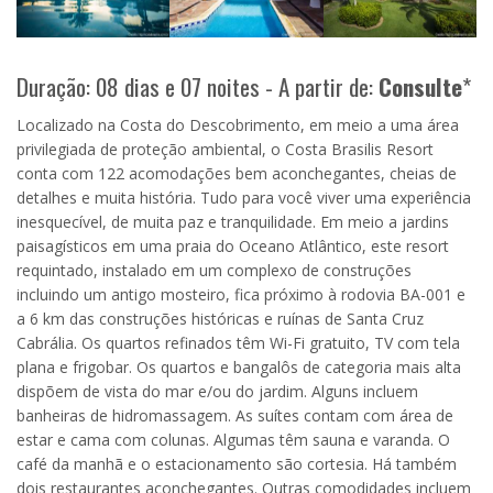
Duração: 08 dias e 07 noites - A partir de:
Consulte
*
Localizado na Costa do Descobrimento, em meio a uma área
privilegiada de proteção ambiental, o Costa Brasilis Resort
conta com 122 acomodações bem aconchegantes, cheias de
detalhes e muita história. Tudo para você viver uma experiência
inesquecível, de muita paz e tranquilidade. Em meio a jardins
paisagísticos em uma praia do Oceano Atlântico, este resort
requintado, instalado em um complexo de construções
incluindo um antigo mosteiro, fica próximo à rodovia BA-001 e
a 6 km das construções históricas e ruínas de Santa Cruz
Cabrália. Os quartos refinados têm Wi-Fi gratuito, TV com tela
plana e frigobar. Os quartos e bangalôs de categoria mais alta
dispõem de vista do mar e/ou do jardim. Alguns incluem
banheiras de hidromassagem. As suítes contam com área de
estar e cama com colunas. Algumas têm sauna e varanda. O
café da manhã e o estacionamento são cortesia. Há também
dois restaurantes aconchegantes. Outras comodidades incluem