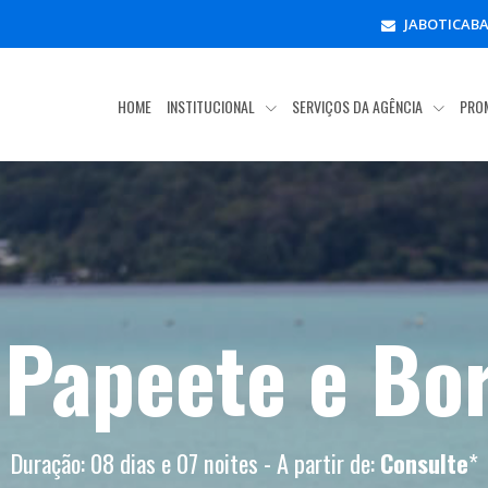
JABOTICAB
HOME
INSTITUCIONAL
SERVIÇOS DA AGÊNCIA
PRO
: Papeete e Bo
Duração: 08 dias e 07 noites - A partir de:
Consulte
*