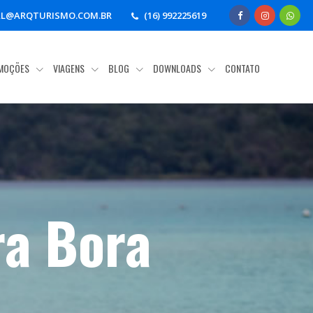
AL@ARQTURISMO.COM.BR
(16) 992225619
MOÇÕES
VIAGENS
BLOG
DOWNLOADS
CONTATO
ra Bora