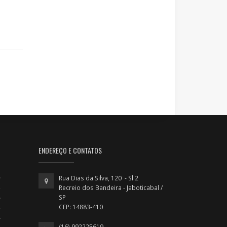
ENDEREÇO E CONTATOS
Rua Dias da Silva, 120 - Sl 2
Recreio dos Bandeira - Jaboticabal /
SP
CEP: 14883-410
(16) 992225619