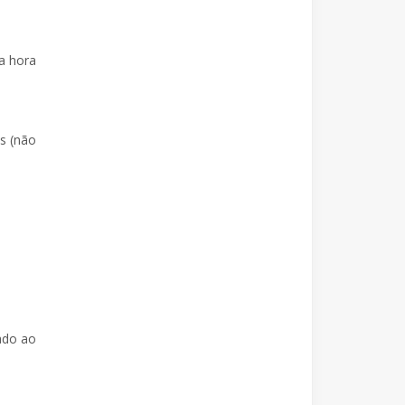
a hora
s (não
ado ao