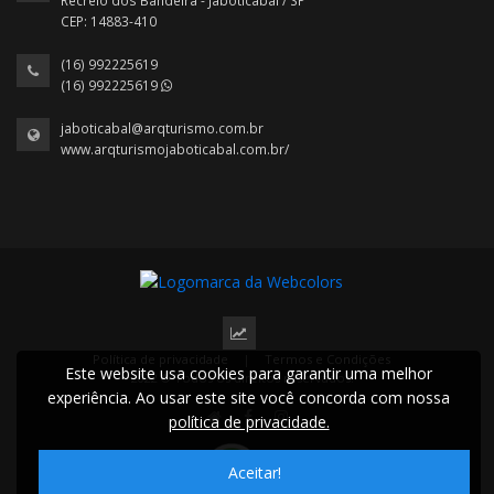
Recreio dos Bandeira - Jaboticabal / SP
CEP: 14883-410
(16) 992225619
(16) 992225619
jaboticabal@arqturismo.com.br
www.arqturismojaboticabal.com.br/
Política de privacidade
|
Termos e Condições
Este website usa cookies para garantir uma melhor
2022 © Todos os direitos reservados.
experiência. Ao usar este site você concorda com nossa
política de privacidade.
Aceitar!